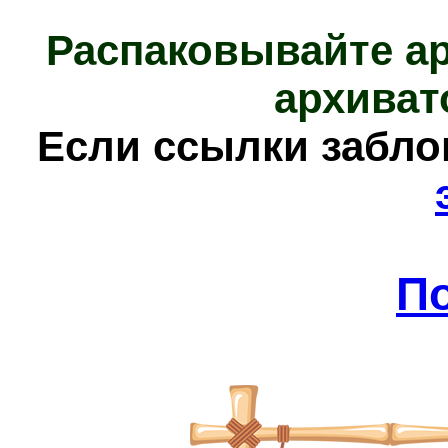
Распаковывайте а
архиват
Е
сли ссылки забл
П