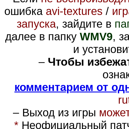
ошибка
avi-textures
/
игр
запуска
, зайдите в
па
далее в папку
WMV9
, з
и установи
–
Чтобы избежа
озна
комментарием от од
ru
– Выход из игры
может
*
Неофициальный патч