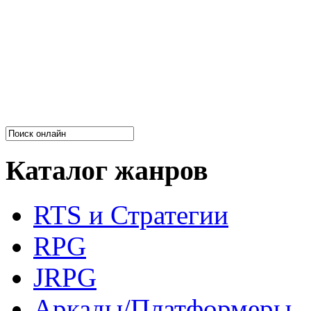
Каталог жанров
RTS и Стратегии
RPG
JRPG
Аркады/Платформеры