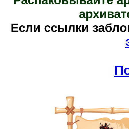
Распаковывайте а
архиват
Е
сли ссылки забл
П