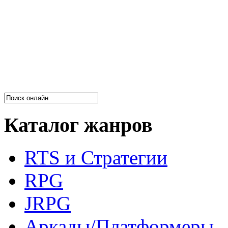
Каталог жанров
RTS и Стратегии
RPG
JRPG
Аркады/Платформеры