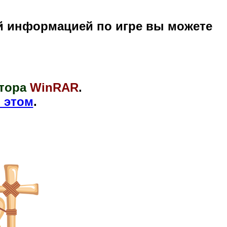
й информацией по игре вы можете
тора
WinRAR
.
 этом
.