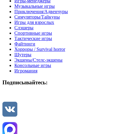
Игры-менеджеры
Музыкальные игры
Приключения/Адвенчуры
Симуляторы/Тайкуны
Игры для взрослых
Слэшеры
Спортивные игры
Тактические игры
Файтинги
Хорроры / Survival horror
Шутеры
Экшены/Стелс-экшены
Консольные игры
Игромания
Подписывайтесь: