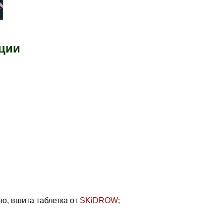
ции
но, вшита таблетка от
SKiDROW
;