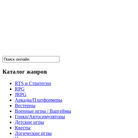
Каталог жанров
RTS и Стратегии
RPG
JRPG
Аркады/Платформеры
Вестерны
Военные игры / Варгеймы
Гонки/Автосимуляторы
Детские игры
Квесты
Логические игры