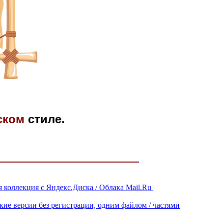
ском
стиле.
коллекция с Яндекс.Диска / Облака Mail.Ru |
ские версии без регистрации, одним файлом / частями