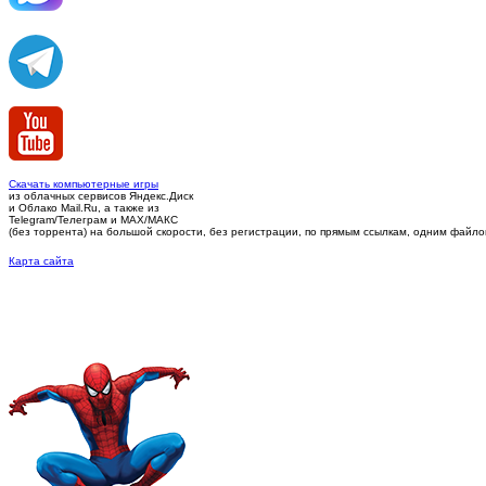
Скачать компьютерные игры
из облачных сервисов Яндекс.Диск
и Облако Mail.Ru, а также из
Telegram/Телеграм
и MAX/МАКС
(без торрента)
на большой скорости, без регистрации, по прямым ссылкам, одним файлом 
Карта сайта