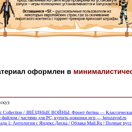
атериал оформлен в
минималистиче
ску):
ic Collection / ЗВЁЗДНЫЕ ВОЙНЫ: Фронт битвы — Классическая 
 файлом / частями для PC, купить новинки игр — Igrozavod.ru
спада 1: Антология с Яндекс.Диска / Облака Mail.Ru | Полные рус