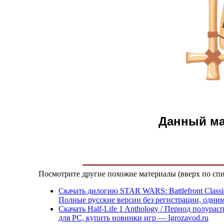
Данный м
Посмотрите другие похожие материалы (вверх по спи
Скачать дилогию STAR WARS: Battlefront Class
Полные русские версии без регистрации, одним
Скачать Half-Life 1 Anthology / Период полура
для PC, купить новинки игр — Igrozavod.ru