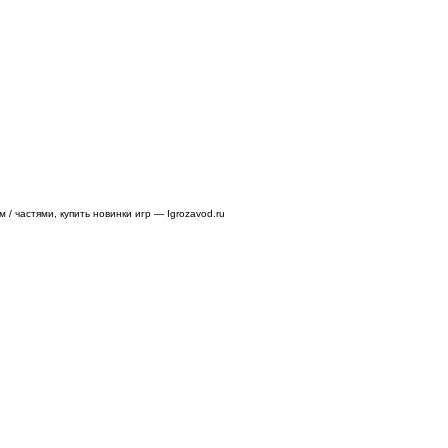
/ частями, купить новинки игр — Igrozavod.ru