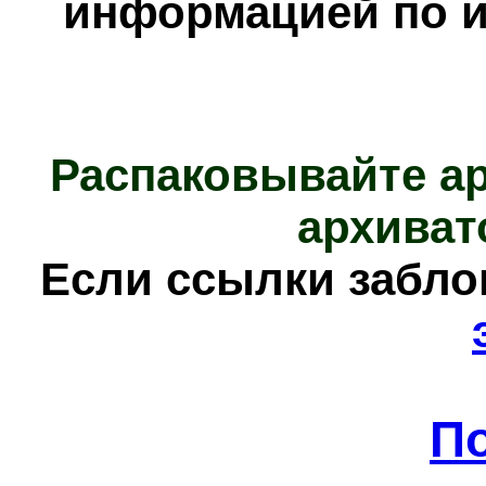
информацией по и
Распаковывайте а
архиват
Е
сли ссылки забл
П