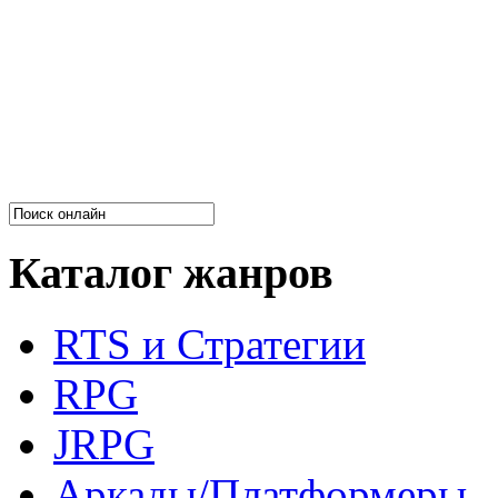
Каталог жанров
RTS и Стратегии
RPG
JRPG
Аркады/Платформеры