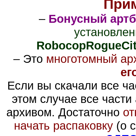
При
–
Бонусный артб
установлен
RobocopRogueCity
–
Это
многотомный ар
ег
Если вы скачали все ча
этом случае все части
архивом
. Достаточно
от
начать распаковку
(о 