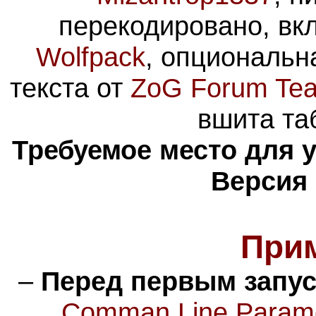
перекодировано, вк
Wolfpack
, опциональн
текста от
ZoG Forum Te
вшита та
Требуемое место для 
Версия 
При
–
Перед первым запу
Comman Line Parame