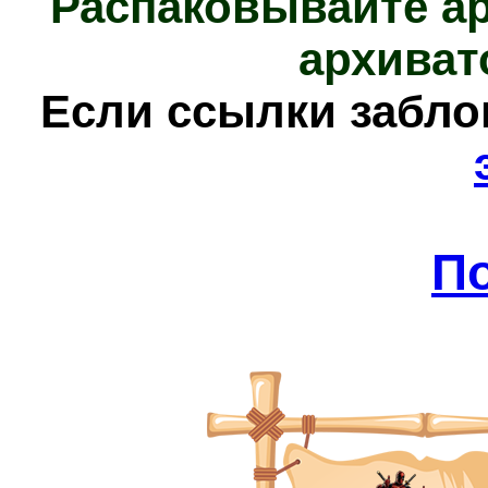
Распаковывайте а
архиват
Е
сли ссылки забл
П