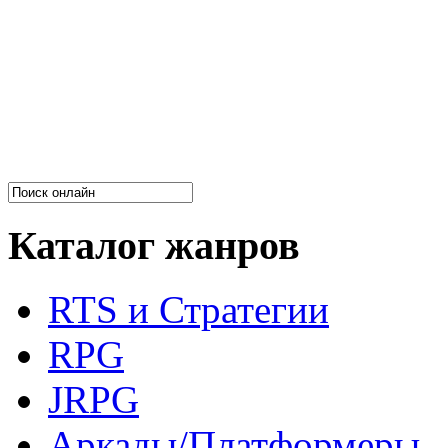
Каталог жанров
RTS и Стратегии
RPG
JRPG
Аркады/Платформеры