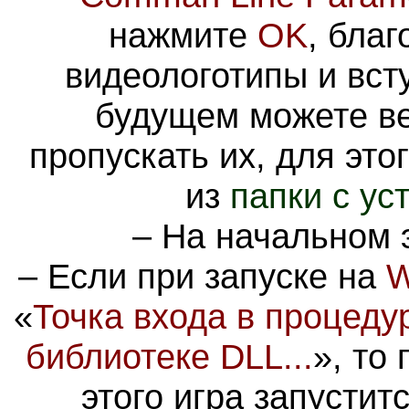
нажмите
OK
, бла
видеологотипы и вст
будущем можете ве
пропускать их, для это
из
папки с ус
– На начальном
– Если при запуске на
W
«
Точка входа в процедур
библиотеке DLL...
», то
этого игра запуститс