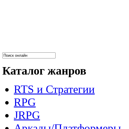
Каталог жанров
RTS и Стратегии
RPG
JRPG
Аркады/Платформеры