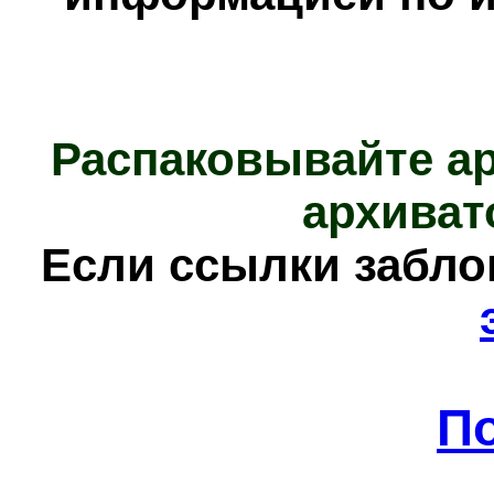
Распаковывайте а
архиват
Е
сли ссылки забл
П