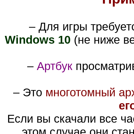
– Для игры требуе
Windows 10
(не ниже в
–
Артбук
просматрив
–
Это
многотомный ар
ег
Если вы скачали все ча
этом случае они ста