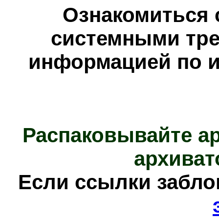
Ознакомиться 
системными тре
информацией по и
Распаковывайте а
архиват
Е
сли ссылки забл