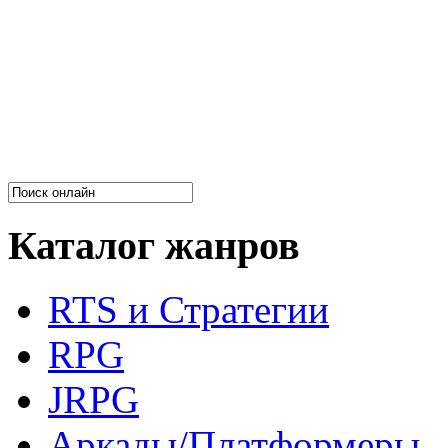
Каталог жанров
RTS и Стратегии
RPG
JRPG
Аркады/Платформеры