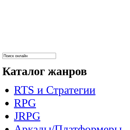
Каталог жанров
RTS и Стратегии
RPG
JRPG
Аркады/Платформеры