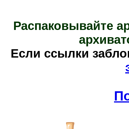
Распаковывайте а
архиват
Е
сли ссылки забл
П