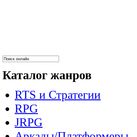
Каталог жанров
RTS и Стратегии
RPG
JRPG
Аркады/Платформеры