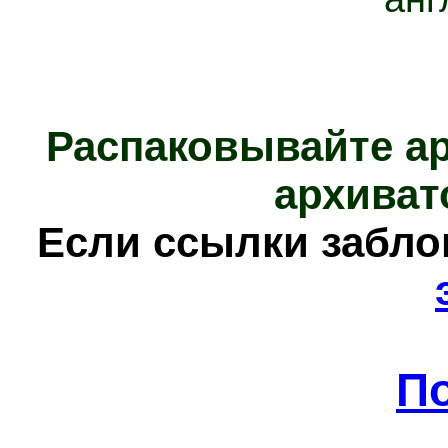
Распаковывайте а
архиват
Е
сли ссылки забл
П