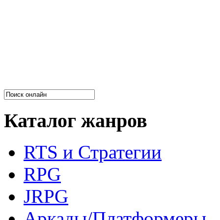
Каталог жанров
RTS и Стратегии
RPG
JRPG
Аркады/Платформеры