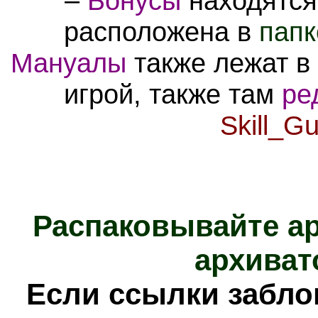
–
Бонусы
находятся
расположена в
папк
Мануалы
также лежат в 
игрой, также там
ре
Skill_Gu
Распаковывайте а
архиват
Е
сли ссылки забл