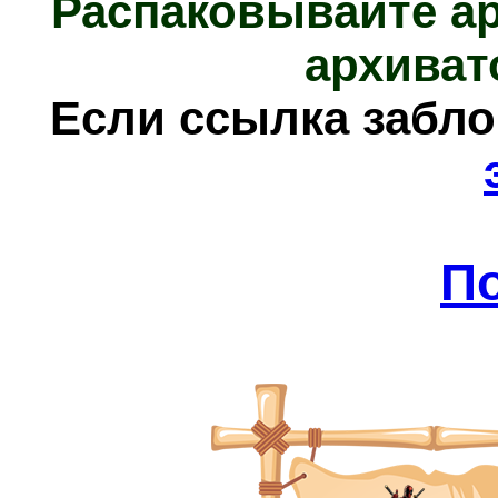
Распаковывайте а
архиват
Е
сли ссылка забл
П