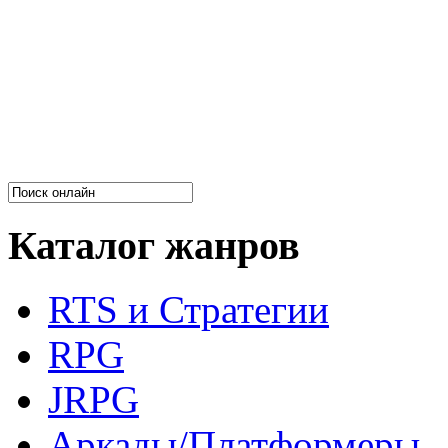
Каталог жанров
RTS и Стратегии
RPG
JRPG
Аркады/Платформеры