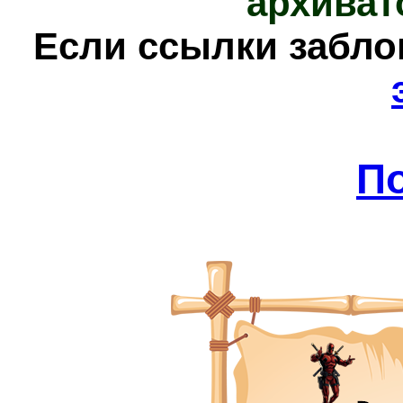
архиват
Е
сли ссылки забл
П