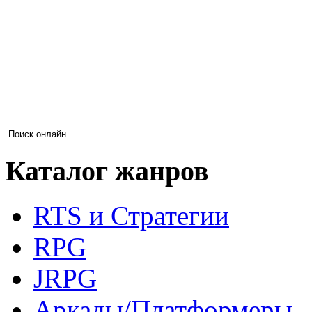
Каталог жанров
RTS и Стратегии
RPG
JRPG
Аркады/Платформеры