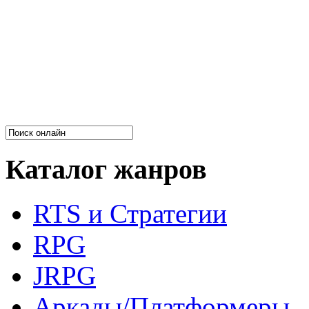
Каталог жанров
RTS и Стратегии
RPG
JRPG
Аркады/Платформеры