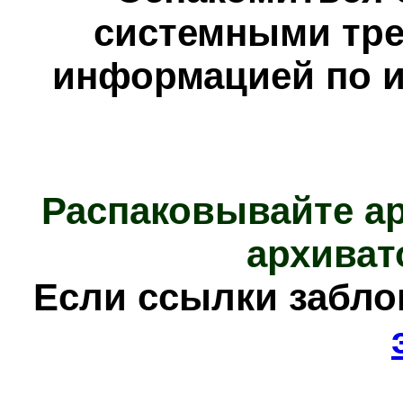
системными тре
информацией по и
Распаковывайте а
архиват
Е
сли ссылки забл