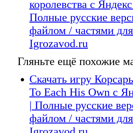
королевства с Яндекс
Полные русские верс
файлом / частями дл
Igrozavod.ru
Гляньте ещё похожие ма
Скачать игру Корсары
To Each His Own с Ян
| Полные русские вер
файлом / частями дл
Igrozavod.ru