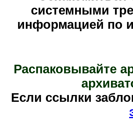
системными тре
информацией по и
Распаковывайте а
архиват
Е
сли ссылки забл