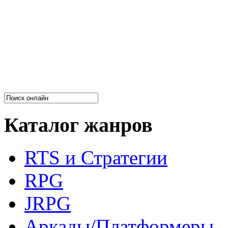
Каталог жанров
RTS и Стратегии
RPG
JRPG
Аркады/Платформеры