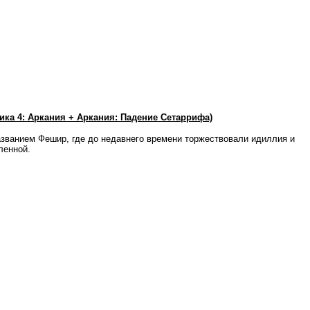
(Готика 4: Аркания + Аркания: Падение Сетаррифа)
званием Фешир, где до недавнего времени торжествовали идиллия и
ленной.