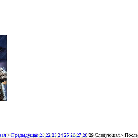
вая
<
Предыдущая
21
22
23
24
25
26
27
28
29
Следующая
>
После