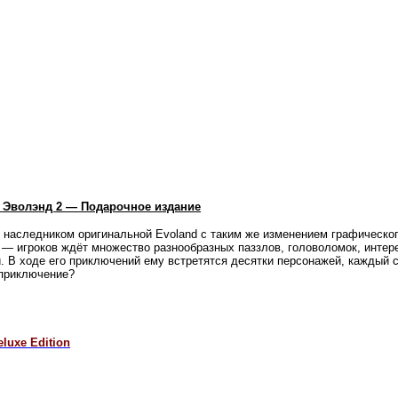
 / Эволэнд 2 — Подарочное издание
 наследником оригинальной Evoland с таким же изменением графическог
 игроков ждёт множество разнообразных паззлов, головоломок, интере
 В ходе его приключений ему встретятся десятки персонажей, каждый с 
 приключение?
luxe Edition