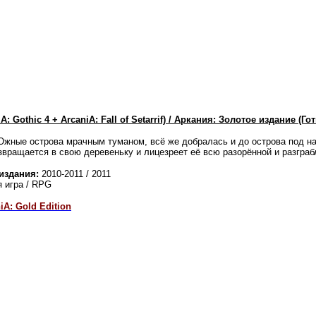
iA: Gothic 4 + ArcaniA: Fall of Setarrif) / Аркания: Золотое издание 
жные острова мрачным туманом, всё же добралась и до острова под на
озвращается в свою деревеньку и лицезреет её всю разорённой и разграб
 издания:
2010-2011 / 2011
 игра / RPG
A: Gold Edition