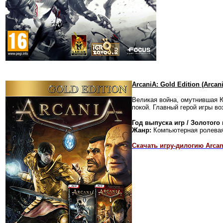
ArcaniA: Gold Edition (Arcan
Великая война, омутнившая Ю
покой. Главный герой игры в
Год выпуска игр / Золотого
Жанр:
Компьютерная ролевая
Скачать игру-дилогию Arcani