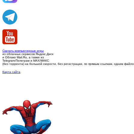
Скачать компьютерные игры
из облачных сервисов Яндекс.Диск
и Облако Mail.Ru, а также из
Telegram/Телеграм
и MAX/МАКС
(без торрента)
на большой скорости, без регистрации, по прямым ссылкам, одним файлом 
Карта сайта