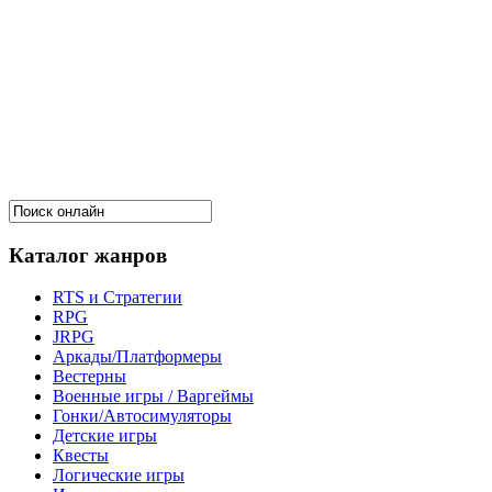
Каталог жанров
RTS и Стратегии
RPG
JRPG
Аркады/Платформеры
Вестерны
Военные игры / Варгеймы
Гонки/Автосимуляторы
Детские игры
Квесты
Логические игры