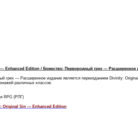
Sin — Enhanced Edition / Божество: Первородный грех — Расширенное
й грех — Расширенное издание является переизданием Divinity: Origin
сонажей различных классов.
я RPG (РПГ)
y: Original Sin — Enhanced Edition