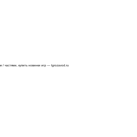
/ частями, купить новинки игр — Igrozavod.ru