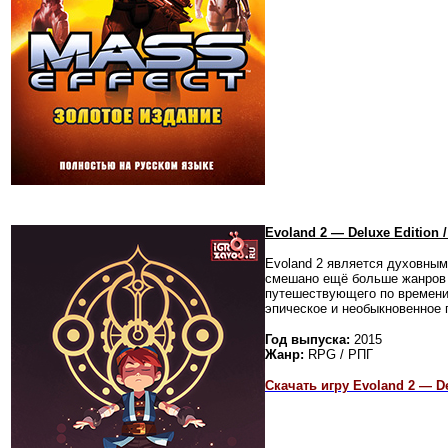
Evoland 2 — Deluxe Edition
Evoland 2 является духовным
смешано ещё больше жанров —
путешествующего по времени.
эпическое и необыкновенное
Год выпуска:
2015
Жанр:
RPG / РПГ
Скачать игру Evoland 2 — De