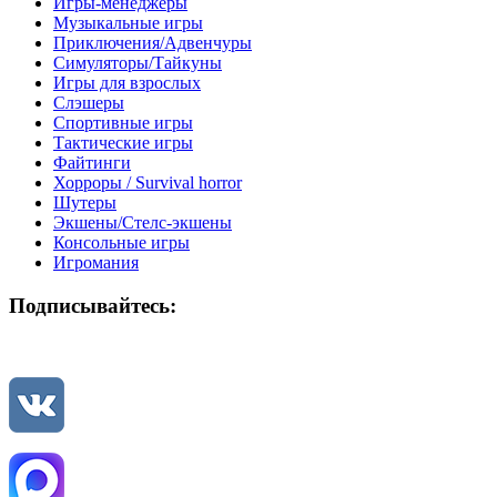
Игры-менеджеры
Музыкальные игры
Приключения/Адвенчуры
Симуляторы/Тайкуны
Игры для взрослых
Слэшеры
Спортивные игры
Тактические игры
Файтинги
Хорроры / Survival horror
Шутеры
Экшены/Стелс-экшены
Консольные игры
Игромания
Подписывайтесь: