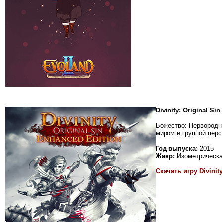
Divinity: Original 
Божество: Первородны
миром и группой пер
Год выпуска:
2015
Жанр:
Изометрическа
Скачать игру Divinit