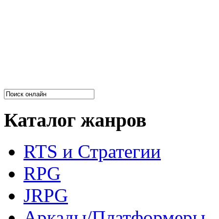
Каталог жанров
RTS и Стратегии
RPG
JRPG
Аркады/Платформеры