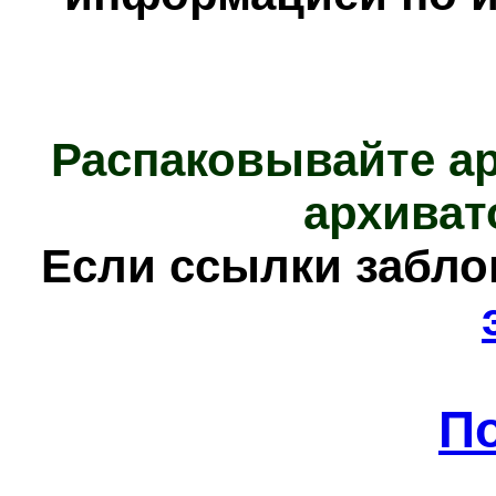
Распаковывайте а
архиват
Е
сли ссылки забл
П