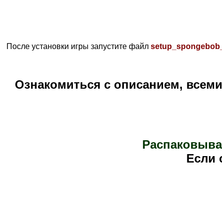
После установки игры запустите файл
setup_spongebob_
Ознакомиться с описанием, всем
Распаковыва
Е
сли 