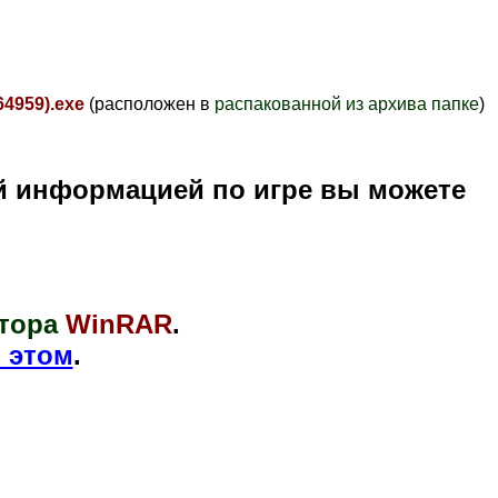
4959).exe
(расположен в
распакованной из архива папке
)
й информацией по игре вы можете
тора
WinRAR
.
 этом
.