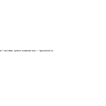
/ частями, купить новинки игр — Igrozavod.ru