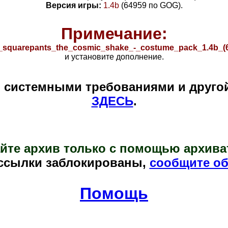
Версия игры:
1.4b
(
64959
по GOG).
Примечание:
squarepants_the_cosmic_shake_-_costume_pack_1.4b_(6
и установите дополнение.
и системными требованиями и друго
ЗДЕСЬ
.
йте архив только с помощью архива
ссылки заблокированы,
сообщите об
Помощь