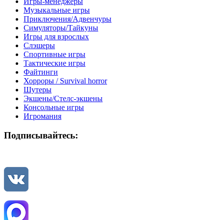
Игры-менеджеры
Музыкальные игры
Приключения/Адвенчуры
Симуляторы/Тайкуны
Игры для взрослых
Слэшеры
Спортивные игры
Тактические игры
Файтинги
Хорроры / Survival horror
Шутеры
Экшены/Стелс-экшены
Консольные игры
Игромания
Подписывайтесь: