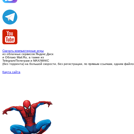
Скачать компьютерные игры
из облачных сервисов Яндекс.Диск
и Облако Mail.Ru, а также из
Telegram/Телеграм
и MAX/МАКС
(без торрента)
на большой скорости, без регистрации, по прямым ссылкам, одним файлом 
Карта сайта