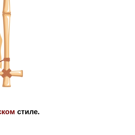
ском
стиле.