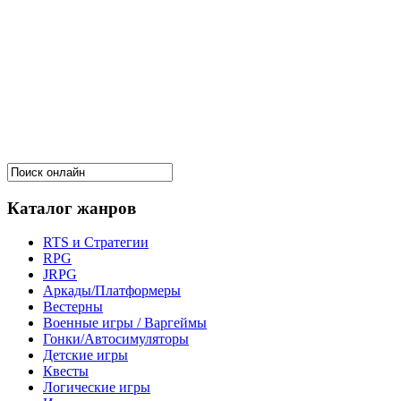
Каталог жанров
RTS и Стратегии
RPG
JRPG
Аркады/Платформеры
Вестерны
Военные игры / Варгеймы
Гонки/Автосимуляторы
Детские игры
Квесты
Логические игры