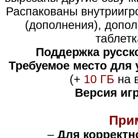
Распакованы внутриигр
(дополнения), допо
таблетк
Поддержка русско
Требуемое место для 
(+
10 ГБ
на в
Версия иг
При
–
Для корректн