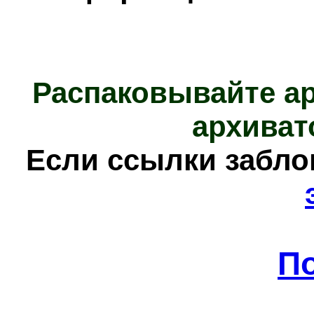
Распаковывайте а
архиват
Е
сли ссылки забл
П