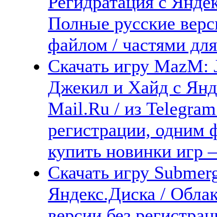
Регидратация с Яндек
Полные русские верс
файлом / частями для
Скачать игру MazM: J
Джекил и Хайд с Янде
Mail.Ru / из Telegra
регистрации, одним ф
купить новинки игр —
Скачать игру Submer
Яндекс.Диска / Облак
версии без регистрац