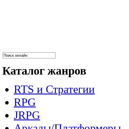
Каталог жанров
RTS и Стратегии
RPG
JRPG
Аркады/Платформеры