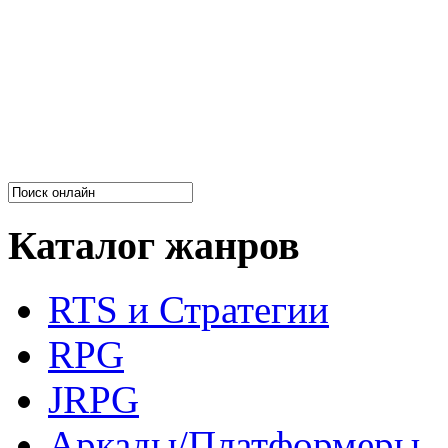
Каталог жанров
RTS и Стратегии
RPG
JRPG
Аркады/Платформеры