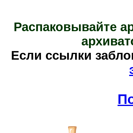
Распаковывайте а
архиват
Е
сли ссылки забл
П