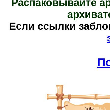
Распаковывайте а
архиват
Е
сли ссылки забл
П