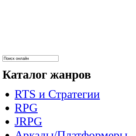
Каталог жанров
RTS и Стратегии
RPG
JRPG
Аркады/Платформеры