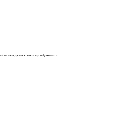
/ частями, купить новинки игр — Igrozavod.ru