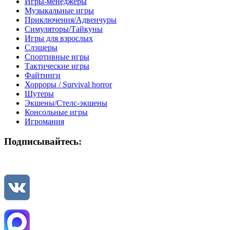
Игры-менеджеры
Музыкальные игры
Приключения/Адвенчуры
Симуляторы/Тайкуны
Игры для взрослых
Слэшеры
Спортивные игры
Тактические игры
Файтинги
Хорроры / Survival horror
Шутеры
Экшены/Стелс-экшены
Консольные игры
Игромания
Подписывайтесь: