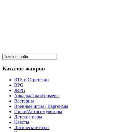
Каталог жанров
RTS и Стратегии
RPG
JRPG
Аркады/Платформеры
Вестерны
Военные игры / Варгеймы
Гонки/Автосимуляторы
Детские игры
Квесты
Логические игры