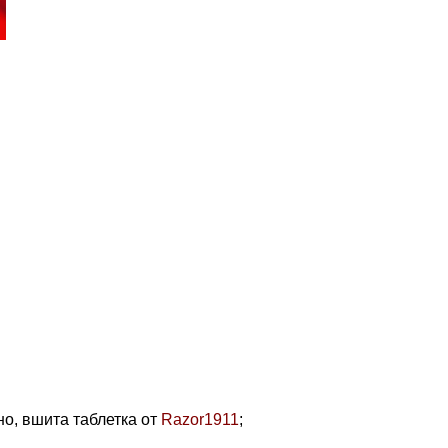
но, вшита таблетка от
Razor1911
;