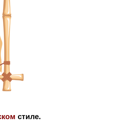
ском
стиле.