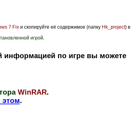
ws 7 Fix
и скопируйте её содержимое (папку
Hk_project
) в
становленной игрой
.
й информацией по игре вы можете
тора
WinRAR
.
 этом
.