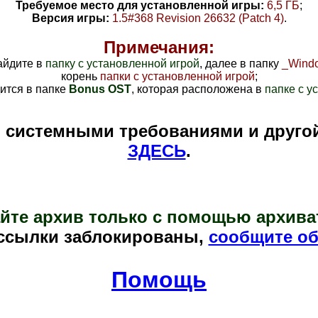
Требуемое место для установленной игры:
6,5 ГБ
;
Версия игры:
1.5#368 Revision 26632 (Patch 4)
.
Примечания:
айдите в
папку с установленной игрой
, далее в папку
_Windo
корень
папки с установленной игрой
;
ится в папке
Bonus OST
, которая расположена в
папке с у
и системными требованиями и друго
ЗДЕСЬ
.
йте архив только с помощью архива
ссылки заблокированы,
сообщите об
Помощь