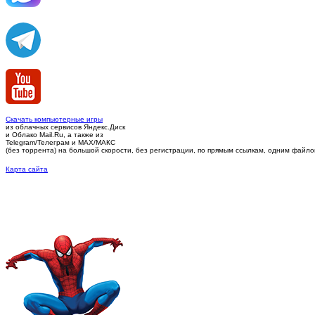
Скачать компьютерные игры
из облачных сервисов Яндекс.Диск
и Облако Mail.Ru, а также из
Telegram/Телеграм
и MAX/МАКС
(без торрента)
на большой скорости, без регистрации, по прямым ссылкам, одним файлом 
Карта сайта