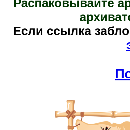
Распаковывайте а
архиват
Е
сли ссылка забл
П