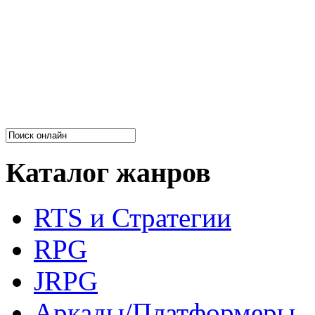
Каталог жанров
RTS и Стратегии
RPG
JRPG
Аркады/Платформеры