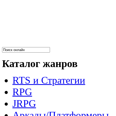
Каталог жанров
RTS и Стратегии
RPG
JRPG
Аркады/Платформеры