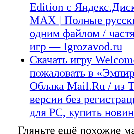
Edition с Яндекс.Диск
MAX | Полные русски
одним файлом / част
игр — Igrozavod.ru
Скачать игру Welcom
пожаловать в «Эмпире
Облака Mail.Ru / из 
версии без регистрац
для PC, купить новин
Гляньте ещё похожие ма