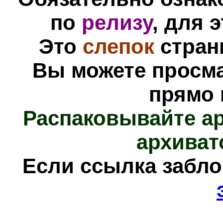
по
релизу
, для 
Это
слепок
стра
Вы можете просм
прямо 
Распаковывайте а
архиват
Е
сли ссылка забл