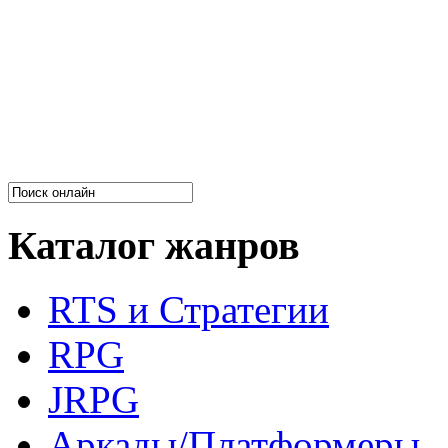
Каталог жанров
RTS и Стратегии
RPG
JRPG
Аркады/Платформеры