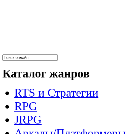
Каталог жанров
RTS и Стратегии
RPG
JRPG
Аркады/Платформеры