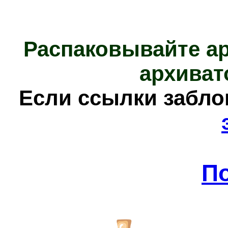
Распаковывайте а
архиват
Е
сли ссылки забл
П