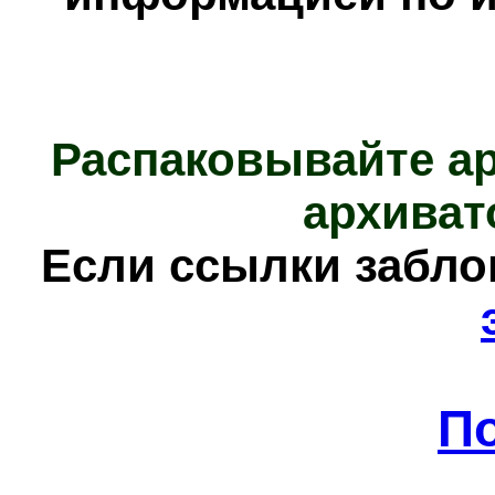
Распаковывайте а
архиват
Е
сли ссылки забл
П