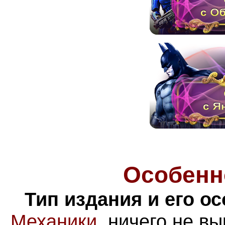
Особенн
Тип издания и его о
Механики
, н
ичего не вы