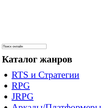
Каталог жанров
RTS и Стратегии
RPG
JRPG
Аркады/Платформеры