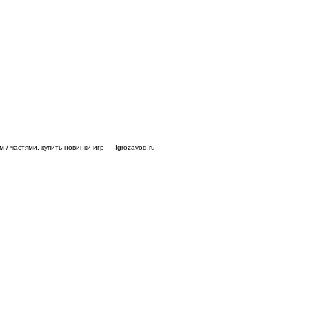
/ частями, купить новинки игр — Igrozavod.ru