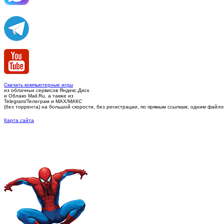
Скачать компьютерные игры
из облачных сервисов Яндекс.Диск
и Облако Mail.Ru, а также из
Telegram/Телеграм
и MAX/МАКС
(без торрента)
на большой скорости, без регистрации, по прямым ссылкам, одним файлом 
Карта сайта