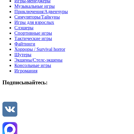
Игры-менеджеры
Музыкальные игры
Приключения/Адвенчуры
Симуляторы/Тайкуны
Игры для взрослых
Слэшеры
Спортивные игры
Тактические игры
Файтинги
Хорроры / Survival horror
Шутеры
Экшены/Стелс-экшены
Консольные игры
Игромания
Подписывайтесь: