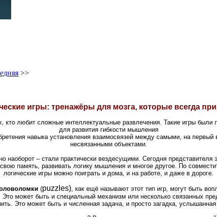
едняя
>>
ческие игры: тренажёры для мозга, которые всегда при
ех, кто любит сложные интеллектуальные развлечения. Такие игры были
для развития гибкости мышления
бретения навыка установления взаимосвязей между самыми, на первый 
несвязанными объектами.
 но наоборот – стали практически вездесущими. Сегодня представителя э
ь свою память, развивать логику мышления и многое другое. По совмест
логические игры можно поиграть и дома, и на работе, и даже в дороге.
puzzles)
головоломки
(
, как ещё называют этот тип игр, могут быть во
. Это может быть и специальный механизм или несколько связанных пре
ить. Это может быть и численная задача, и просто загадка, услышанная