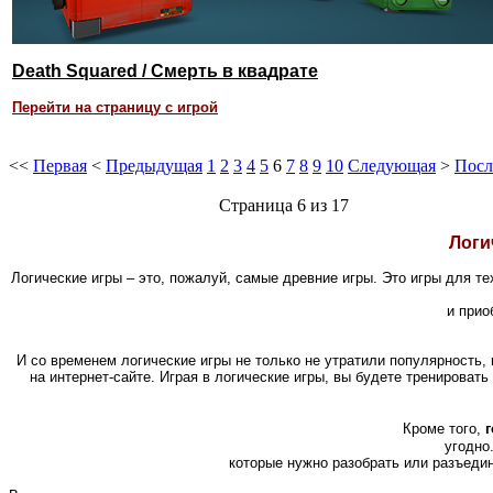
Death Squared / Смерть в квадрате
Перейти на страницу с игрой
<<
Первая
<
Предыдущая
1
2
3
4
5
6
7
8
9
10
Следующая
>
Посл
Страница 6 из 17
Логи
Логические игры – это, пожалуй, самые древние игры. Это игры для т
и прио
И со временем логические игры не только не утратили популярность,
на интернет-сайте. Играя в логические игры, вы будете тренироват
Кроме того,
угодно
которые нужно разобрать или разъедин