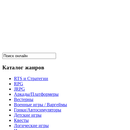
Каталог жанров
RTS и Стратегии
RPG
JRPG
Аркады/Платформеры
Вестерны
Военные игры / Варгеймы
Гонки/Автосимуляторы
Детские игры
Квесты
Логические игры