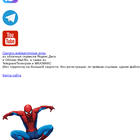
Скачать компьютерные игры
из облачных сервисов Яндекс.Диск
и Облако Mail.Ru, а также из
Telegram/Телеграм
и MAX/МАКС
(без торрента)
на большой скорости, без регистрации, по прямым ссылкам, одним файлом 
Карта сайта