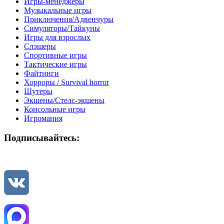
Игры-менеджеры
Музыкальные игры
Приключения/Адвенчуры
Симуляторы/Тайкуны
Игры для взрослых
Слэшеры
Спортивные игры
Тактические игры
Файтинги
Хорроры / Survival horror
Шутеры
Экшены/Стелс-экшены
Консольные игры
Игромания
Подписывайтесь: