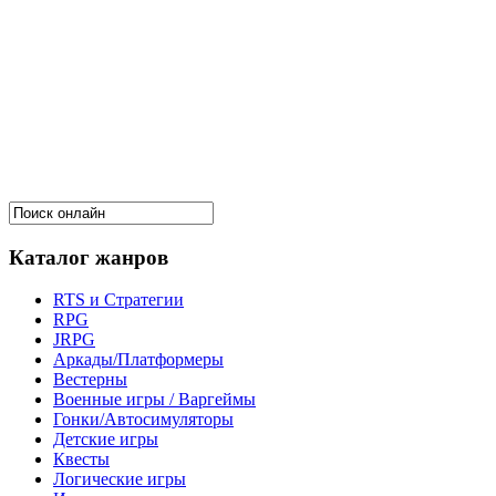
Каталог жанров
RTS и Стратегии
RPG
JRPG
Аркады/Платформеры
Вестерны
Военные игры / Варгеймы
Гонки/Автосимуляторы
Детские игры
Квесты
Логические игры