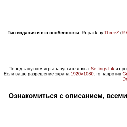
Тип издания и его особенности:
Repack by
ThreeZ
(
R.
Перед запуском игры запустите ярлык
Settings.lnk
и про
Если ваше разрешение экрана
1920
×
1080
, то напротив
Gr
De
Ознакомиться с описанием, всем