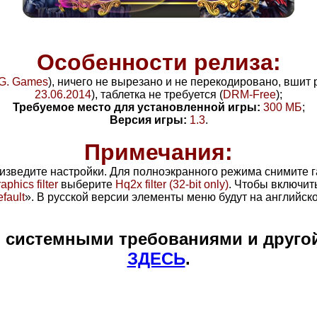
Особенности релиза:
G. Games
), ничего не вырезано и не перекодировано, вшит
23.06.2014
), таблетка не требуется (
DRM-Free
)
;
Требуемое место для установленной игры:
300
МБ
;
Версия игры:
1.3
.
Примечания:
изведите настройки. Для полноэкранного режима снимите г
aphics filter
выберите
Hq2x filter (32-bit only)
. Чтобы включит
fault
». В русской версии элементы меню будут на английск
и системными требованиями и друго
ЗДЕСЬ
.