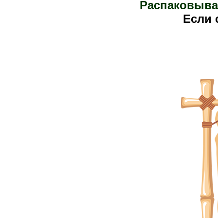
Распаковыва
Е
сли 