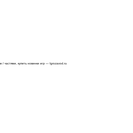
/ частями, купить новинки игр — Igrozavod.ru