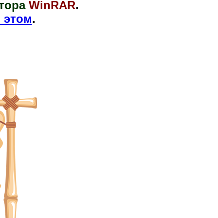
тора
WinRAR
.
 этом
.