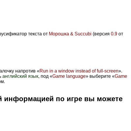
 русификатор текста от
Морошка & Succubi
(версия
0.9
от
алочку напротив «
Run in a window instead of full-screen
».
ь
английский язык
, под «
Game language
» выберите «
Game
ом.
й информацией по игре вы можете