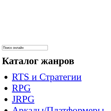
Каталог жанров
RTS и Стратегии
RPG
JRPG
Аркады/Платформеры