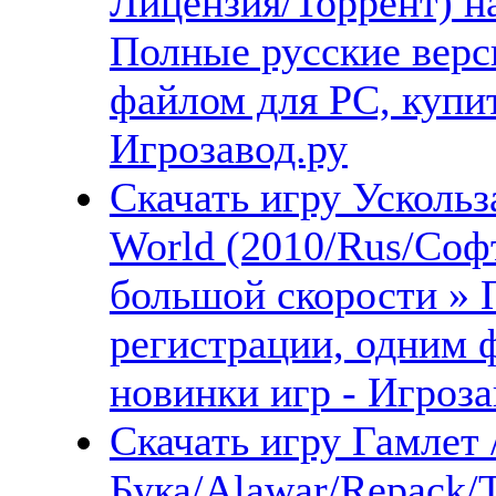
Лицензия/Торрент) н
Полные русские верс
файлом для PC, купит
Игрозавод.ру
Скачать игру Усколь
World (2010/Rus/Соф
большой скорости » 
регистрации, одним 
новинки игр - Игроза
Скачать игру Гамлет 
Бука/Alawar/Repack/