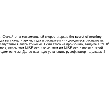
R. Скачайте на максимальной скорости архив
the-secret-of-monkey-
уда вы скачали архив, туда и распакуется) и дождитесь распаковки.
 запуститься автоматически. Если этого не произошло, зайдите в "МОЙ
ck, берем там MISE.exe и заменяем им MISE.exe в папке c игрой.
ыходим из игры. Далее нам надо установить русификатор - щелкаем 2