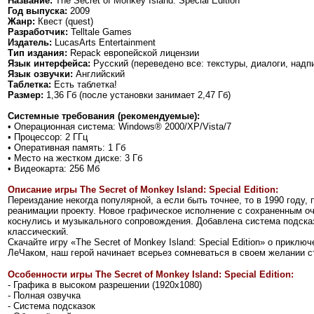
Название:
The Secret of Monkey Island: Special Edition
Год выпуска:
2009
Жанр:
Квест (quest)
Разработчик:
Telltale Games
Издатель:
LucasArts Entertainment
Тип издания:
Repack европейской лицензии
Язык интерфейса:
Русский (переведено все: текстуры, диалоги, надп
Язык озвучки:
Английский
Таблетка:
Есть таблетка!
Размер:
1,36 Гб (после установки занимает 2,47 Гб)
Системные требования (рекомендуемые):
• Операционная система: Windows® 2000/XP/Vista/7
• Процессор: 2 ГГц
• Оперативная память: 1 Гб
• Место на жестком диске: 3 Гб
• Видеокарта: 256 Мб
Описание игры The Secret of Monkey Island: Special Edition:
Переиздание некогда популярной, а если быть точнее, то в 1990 году
реанимации проекту. Новое графическое исполнение с сохраненным оч
коснулись и музыкального сопровождения. Добавлена система подска
классический.
Скачайте игру «The Secret of Monkey Island: Special Edition» о прик
ЛеЧаком, наш герой начинает всерьез сомневаться в своем желании с
Особенности игры The Secret of Monkey Island: Special Edition:
- Графика в высоком разрешении (1920х1080)
- Полная озвучка
- Система подсказок