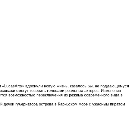
нии «LucasArts» вдохнули новую жизнь, казалось бы, не поддающемуся
рсонажи смогут говорить голосами реальных актеров. Изменения
вится возможностью переключения из режима современного вида в
ной дочки губернатора острова в Карибском море с ужасным пиратом