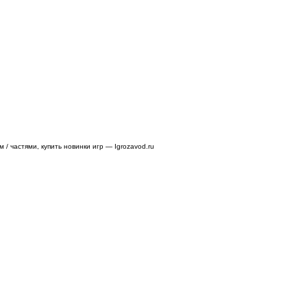
/ частями, купить новинки игр — Igrozavod.ru