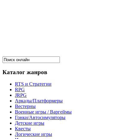
Каталог жанров
RTS и Стратегии
RPG
JRPG
Аркады/Платформеры
Вестерны
Военные игры / Варгеймы
Гонки/Автосимуляторы
Детские игры
Квесты
Логические игры