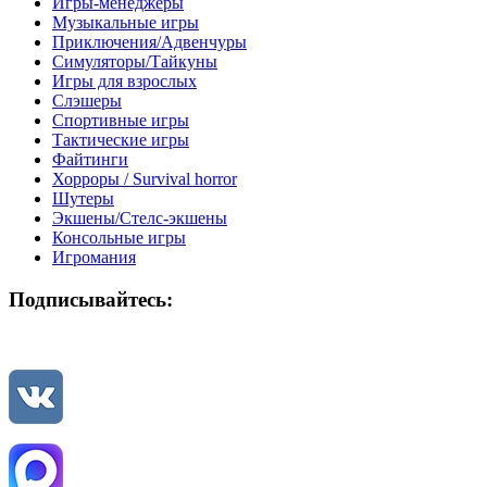
Игры-менеджеры
Музыкальные игры
Приключения/Адвенчуры
Симуляторы/Тайкуны
Игры для взрослых
Слэшеры
Спортивные игры
Тактические игры
Файтинги
Хорроры / Survival horror
Шутеры
Экшены/Стелс-экшены
Консольные игры
Игромания
Подписывайтесь: