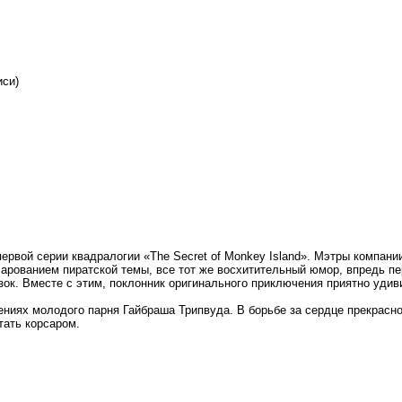
иси)
, первой серии квадралогии «The Secret of Monkey Island». Мэтры компа
арованием пиратской темы, все тот же восхитительный юмор, впредь пе
зок. Вместе с этим, поклонник оригинального приключения приятно уди
лючениях молодого парня Гайбраша Трипвуда. В борьбе за сердце прекрас
тать корсаром.