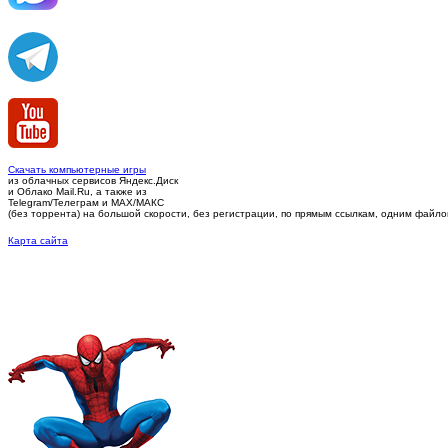
Скачать компьютерные игры
из облачных сервисов Яндекс.Диск
и Облако Mail.Ru, а также из
Telegram/Телеграм
и MAX/МАКС
(без торрента)
на большой скорости, без регистрации, по прямым ссылкам, одним файлом 
Карта сайта