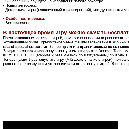
- Обновлённый саундтрек в исполнении живого оркестра
- Новый интерфейс
- Два режима игры (классический и расширенный), между которыми м
• Особенности репака:
- Все включено.
В настоящее время игру можно скачать бесплат
После скачивания архива с игрой, вам нужно аналогично распаковать 
Установочный образ игры/установочные файлы запакованы в WinRAR а
island-special-edition.rar
. Далее щелкните правой кнопкой по скачанно
Зайдите в разархивированную папку и смонтируйте в Daemon Tools об
КОМПЬЮТЕР" и щелкните 2 раза мышкой по виртуальному приводу. След
Теперь нужно 1 раз запустить игру (MISE.exe в папке с игрой), при з
раза по rus-monkey.exe и устанавливаем его в папку с игрой. Все, теп