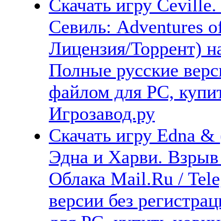
Скачать игру Ceville
Севиль: Adventures of
Лицензия/Торрент) н
Полные русские верс
файлом для PC, купит
Игрозавод.ру
Скачать игру Edna & 
Эдна и Харви. Взрыв 
Облака Mail.Ru / Tel
версии без регистрац