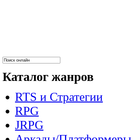
Каталог жанров
RTS и Стратегии
RPG
JRPG
Аркады/Платформеры