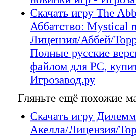
Скачать игру The Abb
Аббатство: Mystical 
Лицензия/Аббей/Торр
Полные русские верс
файлом для PC, купит
Игрозавод.ру
Гляньте ещё похожие ма
Скачать игру Дилемм
Акелла/Лицензия/Тор