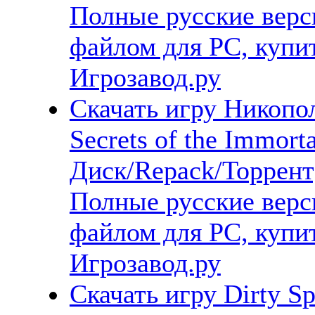
Полные русские верс
файлом для PC, купит
Игрозавод.ру
Скачать игру Никопол
Secrets of the Immor
Диск/Repack/Торрент
Полные русские верс
файлом для PC, купит
Игрозавод.ру
Скачать игру Dirty S