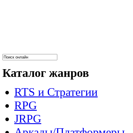
Каталог жанров
RTS и Стратегии
RPG
JRPG
Аркады/Платформеры