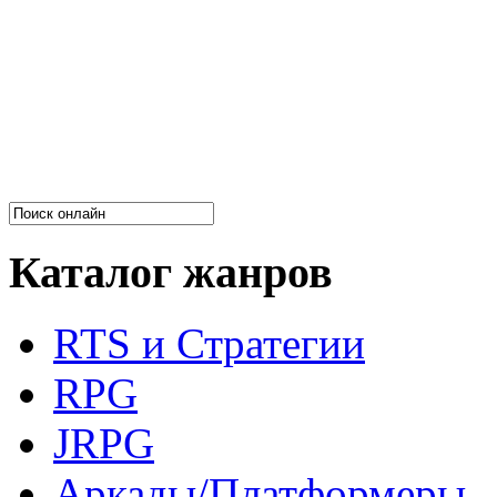
Каталог жанров
RTS и Стратегии
RPG
JRPG
Аркады/Платформеры