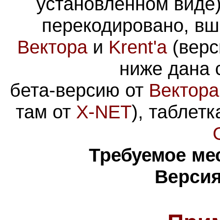
установленном виде)
перекодировано, вш
Вектора
и
Krent'а
(верс
ниже дана 
бета-версию
от
Вектора
там от
X-NET
), таблетк
Требуемое ме
Версия