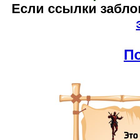
Е
сли ссылки забл
П