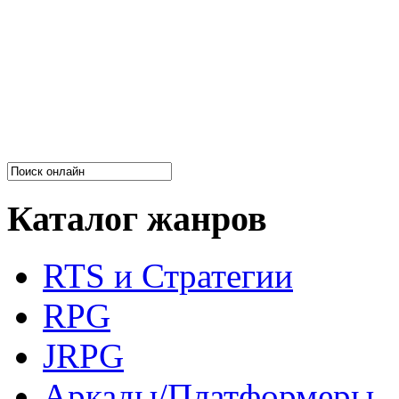
Каталог жанров
RTS и Стратегии
RPG
JRPG
Аркады/Платформеры