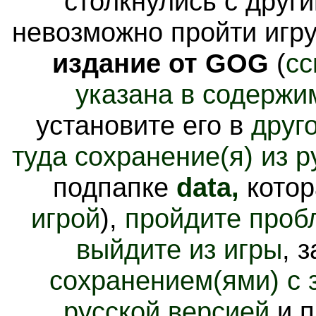
столкнулись с други
невозможно пройти игру
издание от GOG
(
сс
указана в содержи
установите его в
друг
туда сохранение(я) из р
подпапке
data,
кото
игрой
),
пройдите проб
выйдите из игры
, 
сохранением(ями) с 
русской версией
и п