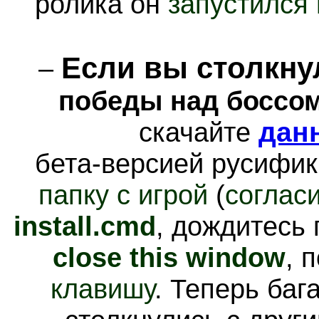
ролика он
запустился 
Если вы столкну
–
победы над боссо
скачайте
дан
бета-версией русифи
папку с игрой
(
соглас
install.cmd
, дождитесь
close this window
, 
клавишу
. Теперь баг