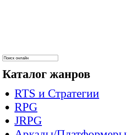
Каталог жанров
RTS и Стратегии
RPG
JRPG
Аркады/Платформеры