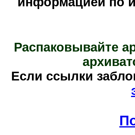
информацией по и
Распаковывайте а
архиват
Е
сли ссылки забл
П