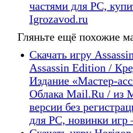
частями для PC, куп
Igrozavod.ru
Гляньте ещё похожие ма
Скачать игру Assassin
Assassin Edition / К
Издание «Мастер-асса
Облака Mail.Ru / из
версии без регистрац
для PC, новинки игр 
Скачать игру Horizon