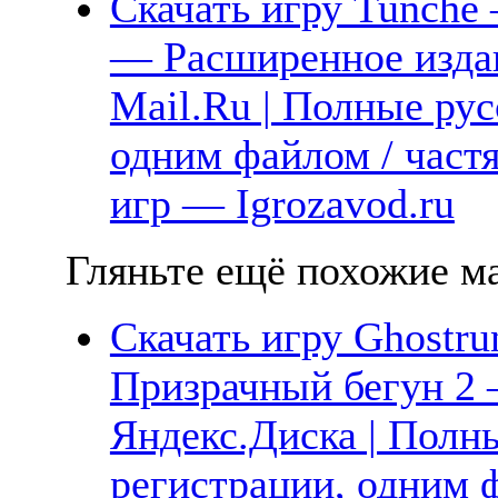
Скачать игру Tunche 
— Расширенное издан
Mail.Ru | Полные рус
одним файлом / част
игр — Igrozavod.ru
Гляньте ещё похожие ма
Скачать игру Ghostrun
Призрачный бегун 2 
Яндекс.Диска | Полны
регистрации, одним ф