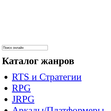
Каталог жанров
RTS и Стратегии
RPG
JRPG
Аркады/Платформеры