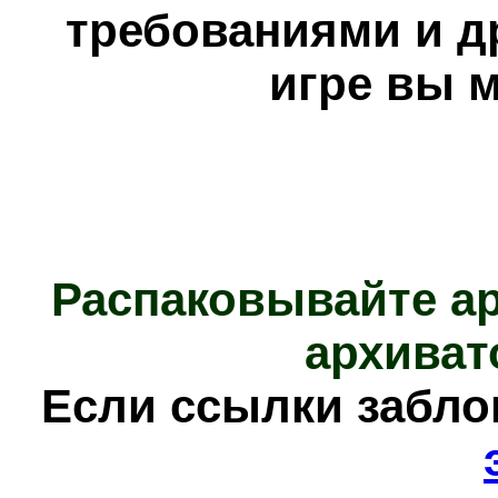
требованиями и д
игре вы 
Распаковывайте а
архиват
Е
сли ссылки забл