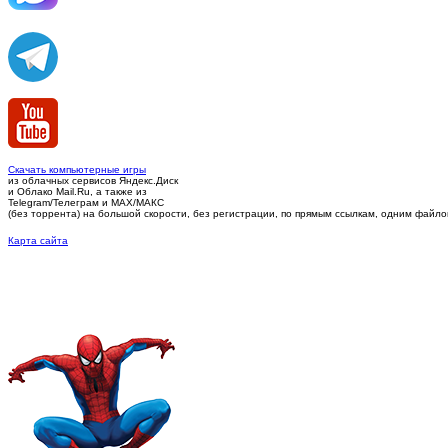
Скачать компьютерные игры
из облачных сервисов Яндекс.Диск
и Облако Mail.Ru, а также из
Telegram/Телеграм
и MAX/МАКС
(без торрента)
на большой скорости, без регистрации, по прямым ссылкам, одним файлом 
Карта сайта