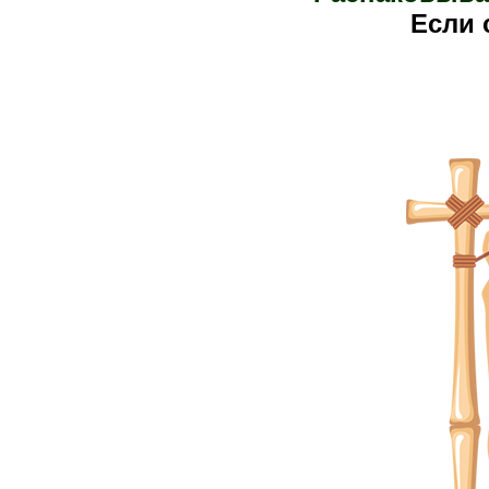
Е
сли 