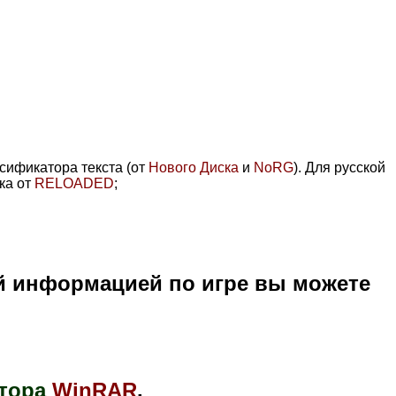
усификатора текста (от
Нового Диска
и
NoRG
). Для русской
ка от
RELOADED
;
й информацией по игре вы можете
тора
WinRAR
.