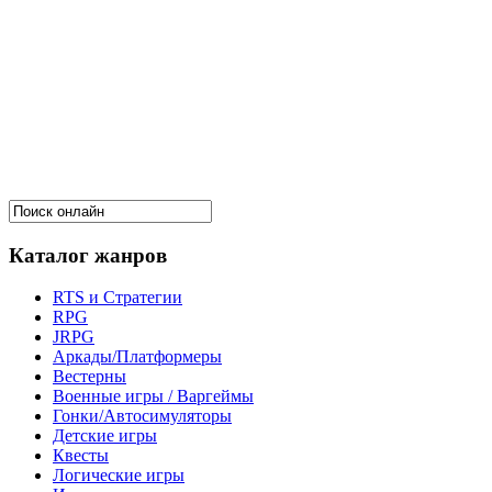
Каталог жанров
RTS и Стратегии
RPG
JRPG
Аркады/Платформеры
Вестерны
Военные игры / Варгеймы
Гонки/Автосимуляторы
Детские игры
Квесты
Логические игры