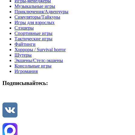
Игры-менеджеры
Музыкальные игры
Приключения/Адвенчуры
Симуляторы/Тайкуны
Игры для взрослых
Слэшеры
Спортивные игры
Тактические игры
Файтинги
Хорроры / Survival horror
Шутеры
Экшены/Стелс-экшены
Консольные игры
Игромания
Подписывайтесь: