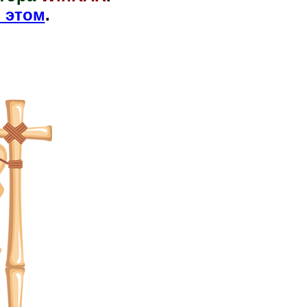
 этом
.