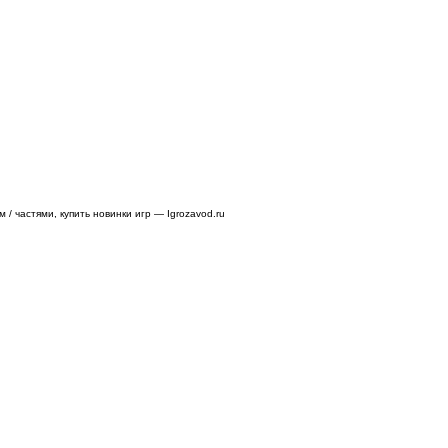
/ частями, купить новинки игр — Igrozavod.ru