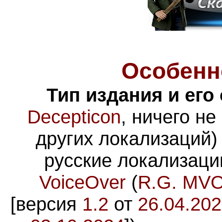
Особенн
Тип издания и его
Decepticon
, ничего н
других локализаций)
русские локализаци
VoiceOver
(
R.G. MV
[версия
1.2
от
26.04.20