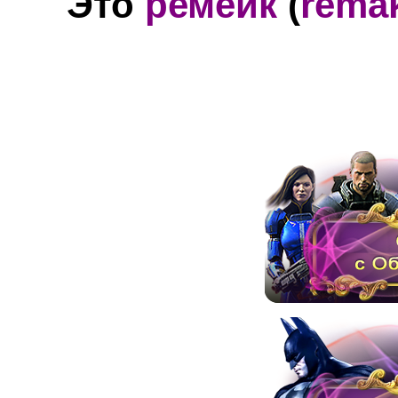
Это
ремейк
(
rema