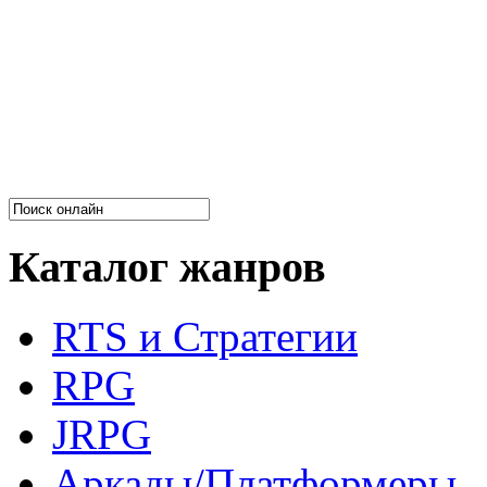
Каталог жанров
RTS и Стратегии
RPG
JRPG
Аркады/Платформеры