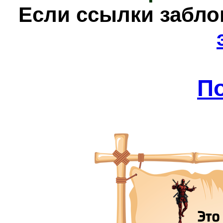
Е
сли ссылки забл
П