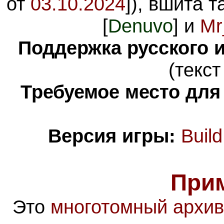
от
03.10.2024
]), вшита 
[
Denuvo
] и
Mr
Поддержка русского и
(текст
Требуемое место для
Версия игры:
Buil
При
Это
многотомный архив