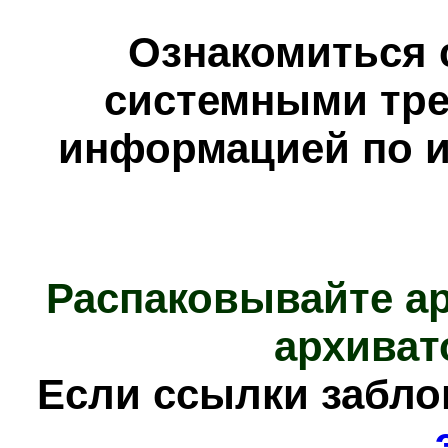
Ознакомиться 
системными тре
информацией по и
Распаковывайте а
архиват
Е
сли ссылки забл