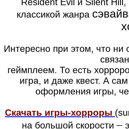
Resident Evil и Silent Hi
сэвайв
классикой жанра
х
Интересно при этом, что ни 
связа
геймплеем. То есть хоррор
игра, и даже квест. А са
оформления игры, че
Скачать игры-хорроры
(su
–
на большой скорости
э