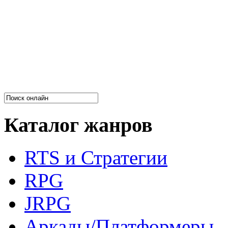
Каталог жанров
RTS и Стратегии
RPG
JRPG
Аркады/Платформеры