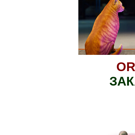
OR
ЗАК