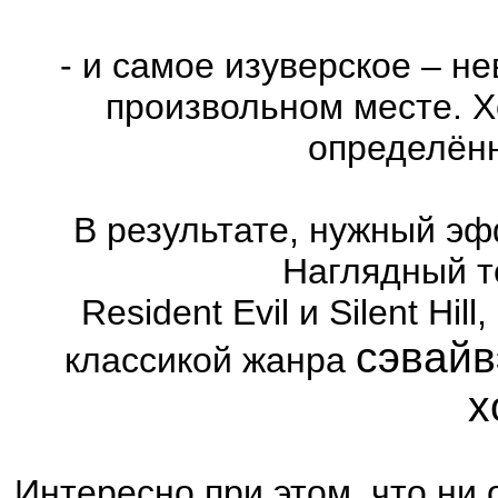
- и самое изуверское – н
произвольном месте. Х
определённ
В результате, нужный эф
Наглядный т
Resident Evil и Silent Hi
сэвайв
классикой жанра
х
Интересно при этом, что ни 