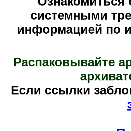
Ознакомиться 
системными тре
информацией по и
Распаковывайте а
архиват
Е
сли ссылки забл