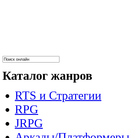
Каталог жанров
RTS и Стратегии
RPG
JRPG
Аркады/Платформеры