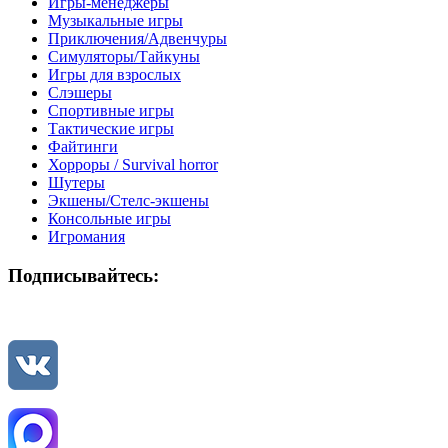
Игры-менеджеры
Музыкальные игры
Приключения/Адвенчуры
Симуляторы/Тайкуны
Игры для взрослых
Слэшеры
Спортивные игры
Тактические игры
Файтинги
Хорроры / Survival horror
Шутеры
Экшены/Стелс-экшены
Консольные игры
Игромания
Подписывайтесь: