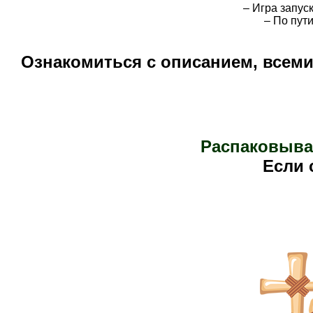
– Игра запус
– По пут
Ознакомиться с описанием, всем
Распаковыва
Е
сли 