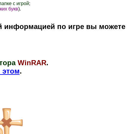
папке с игрой
;
ких букв
).
й информацией по игре вы можете
тора
WinRAR
.
 этом
.