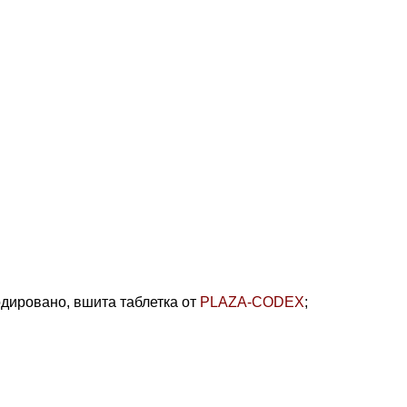
одировано,
вшита таблетка от
PLAZA-CODEX
;