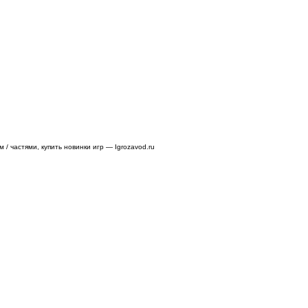
/ частями, купить новинки игр — Igrozavod.ru