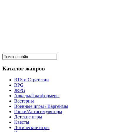
Каталог жанров
RTS и Стратегии
RPG
JRPG
Аркады/Платформеры
Вестерны
Военные игры / Варгеймы
Гонки/Автосимуляторы
Детские игры
Квесты
Логические игры