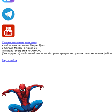
Скачать компьютерные игры
из облачных сервисов Яндекс.Диск
и Облако Mail.Ru, а также из
Telegram/Телеграм
и MAX/МАКС
(без торрента)
на большой скорости, без регистрации, по прямым ссылкам, одним файлом 
Карта сайта