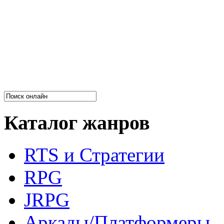
Каталог жанров
RTS и Стратегии
RPG
JRPG
Аркады/Платформеры