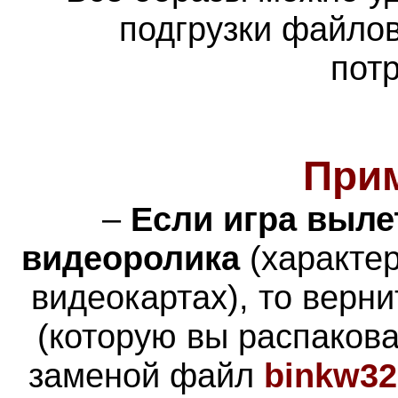
подгрузки файлов
пот
При
–
Если игра выле
видеоролика
(характер
видеокартах), то верн
(которую вы распакова
заменой файл
binkw32.