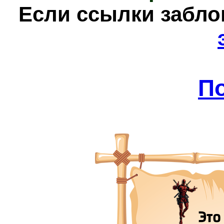
Е
сли ссылки забл
П