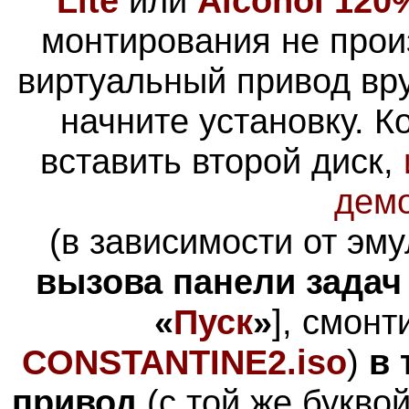
Lite
или
Alcohol 120%
монтирования не прои
виртуальный привод вр
начните установку.
К
вставить второй диск,
дем
(в зависимости от эму
вызова
панели задач
«
Пуск
»
], смонт
CONSTANTINE2.iso
)
в 
привод
(с той же буквой