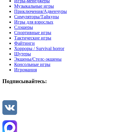
Игры-менеджеры
Музыкальные игры
Приключения/Адвенчуры
Симуляторы/Тайкуны
Игры для взрослых
Слэшеры
Спортивные игры
Тактические игры
Файтинги
Хорроры / Survival horror
Шутеры
Экшены/Стелс-экшены
Консольные игры
Игромания
Подписывайтесь: