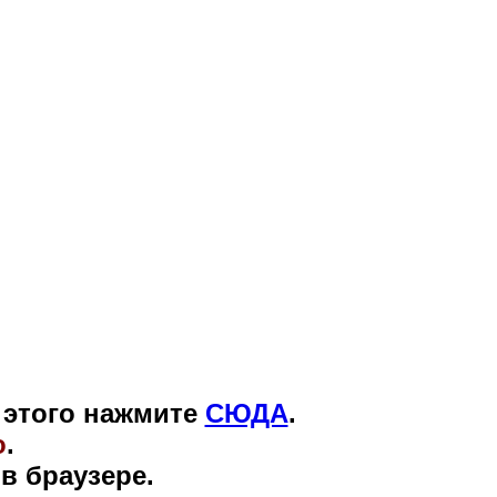
я этого нажмите
СЮДА
.
o
.
 браузере.