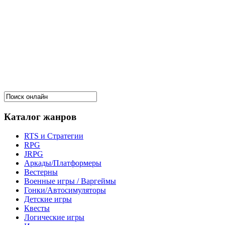
Каталог жанров
RTS и Стратегии
RPG
JRPG
Аркады/Платформеры
Вестерны
Военные игры / Варгеймы
Гонки/Автосимуляторы
Детские игры
Квесты
Логические игры