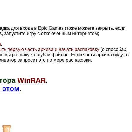
адка для входа в Epic Games (тоже можете закрыть, если
s, запустите игру с отключенным интернетом;
и
.
ыть первую часть архива и начать распаковку
(о способах
чае вы распакуете дубли файлов. Если части архива будут в
хиватор запросит это по мере распаковки.
тора
WinRAR
.
 этом
.