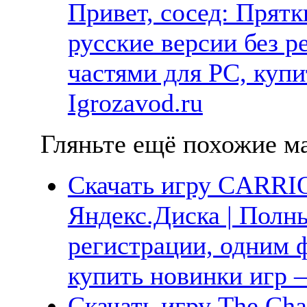
Привет, сосед: Прятк
русские версии без р
частями для PC, куп
Igrozavod.ru
Гляньте ещё похожие ма
Скачать игру CARRI
Яндекс.Диска | Полны
регистрации, одним ф
купить новинки игр —
Скачать игру The Cha