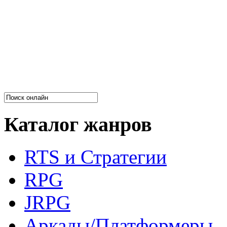
Каталог жанров
RTS и Стратегии
RPG
JRPG
Аркады/Платформеры