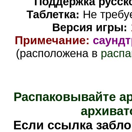
Поддержка русско
Таблетка:
Не требуе
Версия игры:
Примечание:
саундт
(расположена в
распа
Распаковывайте а
архиват
Е
сли ссылка забл