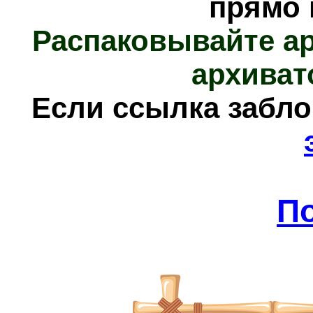
прямо 
Распаковывайте а
архиват
Е
сли ссылка забл
П