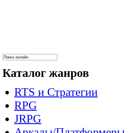
Каталог жанров
RTS и Стратегии
RPG
JRPG
Аркады/Платформеры