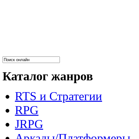
Каталог жанров
RTS и Стратегии
RPG
JRPG
Аркады/Платформеры