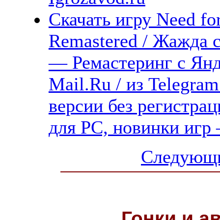
Скачать игру Need for
Remastered / Жажда 
— Ремастеринг с Янд
Mail.Ru / из Telegra
версии без регистрац
для PC, новинки игр
Следующи
Гонки и
а