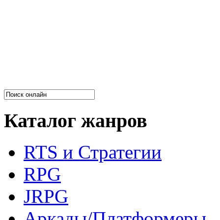
Каталог жанров
RTS и Стратегии
RPG
JRPG
Аркады/Платформеры