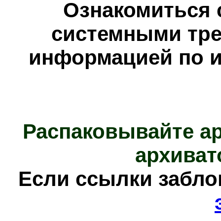
Ознакомиться 
системными тре
информацией по и
Распаковывайте а
архиват
Е
сли ссылки забл