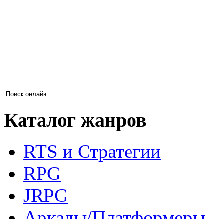
Каталог жанров
RTS и Стратегии
RPG
JRPG
Аркады/Платформеры