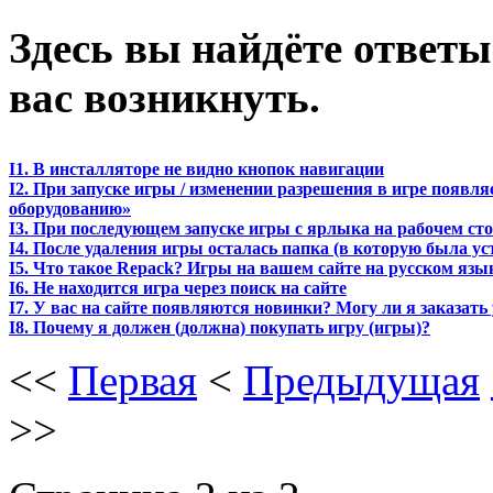
Здесь вы найдёте ответы
вас возникнуть.
I1. В инсталляторе не видно кнопок навигации
I2. При запуске игры / изменении разрешения в игре появ
оборудованию»
I3. При последующем запуске игры с ярлыка на рабочем стол
I4. После удаления игры осталась папка (в которую была ус
I5. Что такое Repack? Игры на вашем сайте на русском язы
I6. Не находится игра через поиск на сайте
I7. У вас на сайте появляются новинки? Могу ли я заказат
I8. Почему я должен (должна) покупать игру (игры)?
<<
Первая
<
Предыдущая
>>