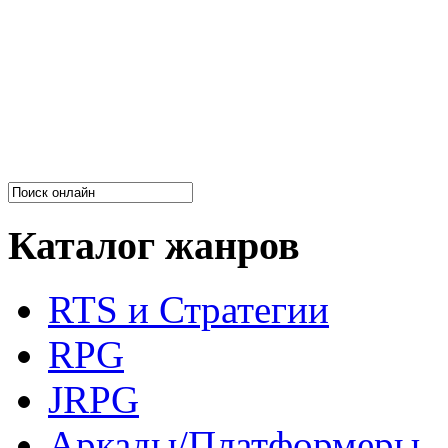
Каталог жанров
RTS и Стратегии
RPG
JRPG
Аркады/Платформеры