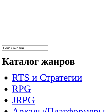
Каталог жанров
RTS и Стратегии
RPG
JRPG
Аркады/Платформеры